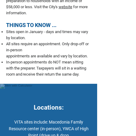
preparation to households with an income of
$58,000 or less. Visit the City's
website
for more
information.
THINGS TO KNOW ...
Sites open in January - days and times may vary
by location.
All sites require an appointment. Only drop-off or
in-person
appointments are available and vary by
location.
In-person appointments do NOT mean sitting
wi
th the preparer. Taxpayers will sit in a waiting
room and
receive their return the same day.
Locations:
VITA sites include: Macedonia Family
Resource center (in-person), YWCA of High
Point (drive up & drop